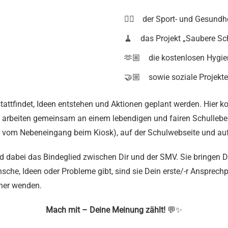
🏃‍♂️ der Sport- und Gesundhe
🧹 das Projekt „Saubere Sch
🫶🏼 die kostenlosen Hygien
🤝🏼 sowie soziale Projekte
stattfindet, Ideen entstehen und Aktionen geplant werden. Hie
arbeiten gemeinsam an einem lebendigen und fairen Schulleben.
 vom Nebeneingang beim Kiosk), auf der Schulwebseite und auf
 dabei das Bindeglied zwischen Dir und der SMV. Sie bringen De
he, Ideen oder Probleme gibt, sind sie Dein erste/-r Ansprechpa
cher wenden.
Mach mit – Deine Meinung zählt!
💬✨