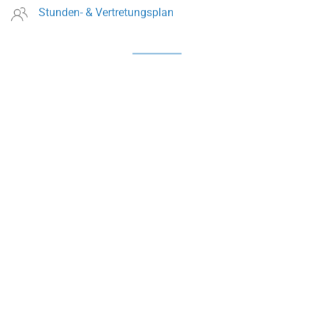
Stunden- & Vertretungsplan
Schulkiosk
Sowohl im Hauptgebäude als auch in der Außenstelle
Siemensstraße bietet ein Kiosk ein umfangreiches Angebot
an belegten Brötchen sowie kalten und warmen Getränken.
Öffnungszeiten
Hauptgebäude: 07:00 bis 14:00 Uhr
Außenstelle: 09:00 bis 13:00 Uhr